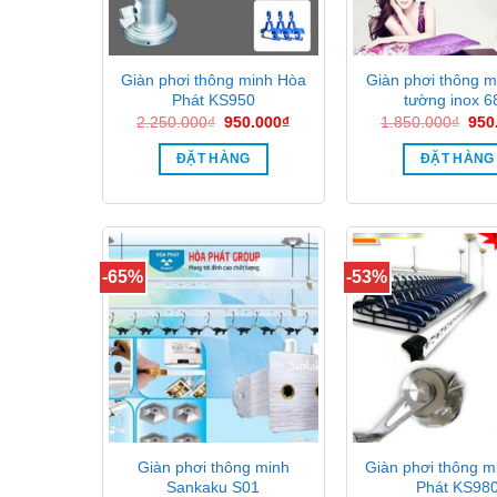
Giàn phơi thông minh Hòa
Giàn phơi thông m
Phát KS950
tường inox 6
Giá
Giá
Giá
2.250.000
₫
950.000
₫
1.850.000
₫
950
gốc
hiện
gốc
là:
tại
là:
ĐẶT HÀNG
ĐẶT HÀNG
2.250.000₫.
là:
1.8
950.000₫.
-65%
-53%
Giàn phơi thông minh
Giàn phơi thông m
Sankaku S01
Phát KS98