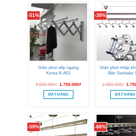
-51%
-39%
Giàn phơi xếp ngang
Giàn phơi nhập kh
Korea K-A01
Bản Sankaku 
Giá
Giá
Giá
3.600.000
₫
1.750.000
₫
2.850.000
₫
1.75
gốc
hiện
gốc
là:
tại
là:
ĐẶT HÀNG
ĐẶT HÀNG
3.600.000₫.
là:
2.85
1.750.000₫.
-59%
-66%