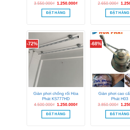
Giá
Giá
Giá
3.550.000
₫
1.250.000
₫
2.650.000
₫
1.25
gốc
hiện
gốc
là:
tại
là:
ĐẶT HÀNG
ĐẶT HÀNG
3.550.000₫.
là:
2.65
1.250.000₫.
-72%
-68%
Giàn phơi chống rối Hòa
Giàn phơi cao c
Phát KS777HD
Phát H03
Giá
Giá
Giá
4.500.000
₫
1.250.000
₫
3.850.000
₫
1.25
gốc
hiện
gốc
là:
tại
là:
ĐẶT HÀNG
ĐẶT HÀNG
4.500.000₫.
là:
3.85
1.250.000₫.