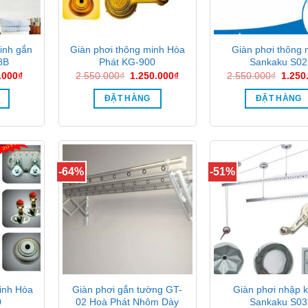
inh gắn
Giàn phơi thông minh Hòa
Giàn phơi thông 
8B
Phát KG-900
Sankaku S02
Giá
Giá
Giá
Giá
.000
₫
2.550.000
₫
1.250.000
₫
2.550.000
₫
1.250
hiện
gốc
hiện
gốc
tại
là:
tại
là:
ĐẶT HÀNG
ĐẶT HÀNG
50.000₫.
là:
2.550.000₫.
là:
2.550
950.000₫.
1.250.000₫.
-64%
-51%
inh Hòa
Giàn phơi gắn tường GT-
Giàn phơi nhập 
0
02 Hoà Phát Nhôm Dày
Sankaku S03