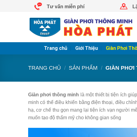
Skip
Tư vấn miễn phí
L
to
content
Trang chủ
Giới Thiệu
Giàn Phơi Th
TRANG CHỦ
/
SẢN PHẨM
/
GIÀN PHƠI
Giàn phơi thông minh
là một thiết bị tiện ích g
minh có thể điều khiển bằng điện thoại, điều chỉ
hạ, cơ chế thu gọn mang lại tiện ích vạn người m
muốn tạo độ thẩm mỹ cho không gian sống