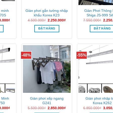
 minh
Giàn phơi gắn tường nhập
Giàn Phơi Thông
870S
khẩu Korea K23
Shiga JS-999 Sil
Giá
Giá
Giá
Giá
0.000
₫
4.500.000
₫
2.250.000
₫
7.550.000
₫
2.250
hiện
gốc
hiện
gốc
tại
là:
tại
là:
ĐẶT HÀNG
ĐẶT HÀNG
0.000₫.
là:
4.500.000₫.
là:
7.550
2.200.000₫.
2.250.000₫.
-48%
-55%
g Minh
Giàn phơi xếp ngang
Giàn phơi nhập 
750
G241
Korea K262
Giá
Giá
Giá
Giá
0.000
₫
5.500.000
₫
2.850.000
₫
6.850.000
₫
3.050
hiện
gốc
hiện
gốc