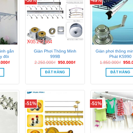
-58%
-49%
inh gắn
Giàn Phơi Thông Minh
Giàn phơi thông mi
y đôi
999B
Phát KS990
Giá
Giá
Giá
Giá
.000
₫
2.250.000
₫
950.000
₫
1.850.000
₫
950.
hiện
gốc
hiện
gốc
tại
là:
tại
là:
ĐẶT HÀNG
ĐẶT HÀNG
50.000₫.
là:
2.250.000₫.
là:
1.85
750.000₫.
950.000₫.
-51%
-51%