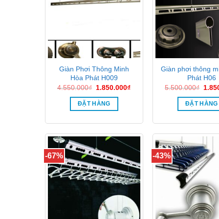
Giàn Phơi Thông Minh
Giàn phơi thông m
Hòa Phát H009
Phát H06
Giá
Giá
Giá
4.550.000
₫
1.850.000
₫
5.500.000
₫
1.85
gốc
hiện
gốc
là:
tại
là:
ĐẶT HÀNG
ĐẶT HÀNG
4.550.000₫.
là:
5.50
1.850.000₫.
-67%
-43%