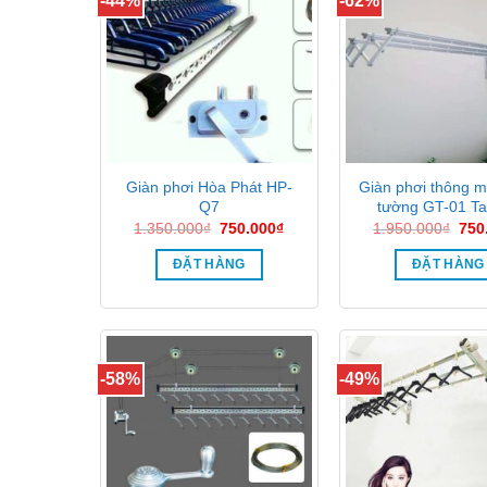
-44%
-62%
Giàn phơi Hòa Phát HP-
Giàn phơi thông m
Q7
tường GT-01 Ta
Giá
Giá
Giá
1.350.000
₫
750.000
₫
1.950.000
₫
750
gốc
hiện
gốc
là:
tại
là:
ĐẶT HÀNG
ĐẶT HÀNG
1.350.000₫.
là:
1.9
750.000₫.
-58%
-49%