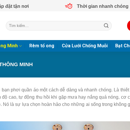
ặp đặt tận nơi
Thời gian nhanh chóng
Tìm
kiếm:
ông Minh
Rèm tổ ong
Cửa Lưới Chống Muỗi
Bạt Ch
 THÔNG MINH
iúp bạn phơi quần áo một cách dễ dàng và nhanh chóng. Là thiêt
nh độ cao, tự động thu hồi khi gặp mưa hay nắng quá nóng, cơ 
ê. Nó là sự lựa chọn hoàn hảo cho những ai sống trong không g