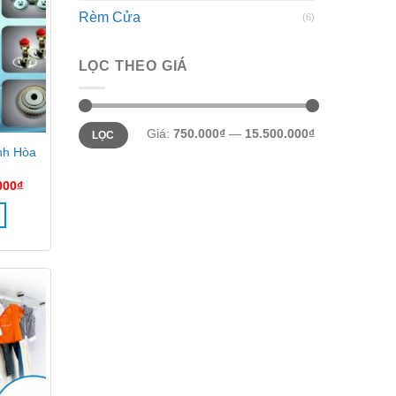
Rèm Cửa
(6)
LỌC THEO GIÁ
Giá
Giá
Giá:
750.000₫
—
15.500.000₫
LỌC
tối
tối
thiểu
đa
nh Hòa
Giá
000
₫
hiện
tại
0.000₫.
là:
950.000₫.