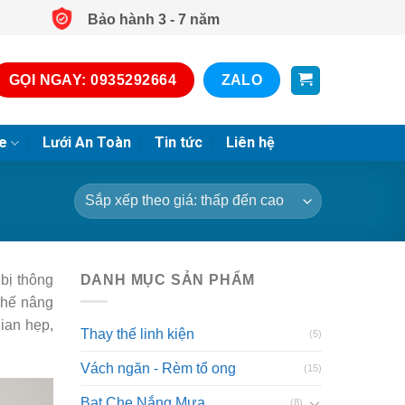
Bảo hành 3 - 7 năm
GỌI NGAY: 0935292664
ZALO
e
Lưới An Toàn
Tin tức
Liên hệ
 bị thông
DANH MỤC SẢN PHẨM
chế nâng
ian hẹp,
Thay thế linh kiện
(5)
Vách ngăn - Rèm tổ ong
(15)
Bạt Che Nắng Mưa
(8)