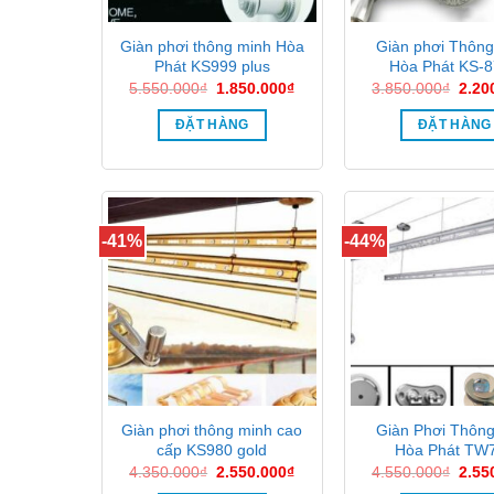
Giàn phơi thông minh Hòa
Giàn phơi Thông
Phát KS999 plus
Hòa Phát KS-
Giá
Giá
Giá
5.550.000
₫
1.850.000
₫
3.850.000
₫
2.20
gốc
hiện
gốc
là:
tại
là:
ĐẶT HÀNG
ĐẶT HÀNG
5.550.000₫.
là:
3.85
1.850.000₫.
-41%
-44%
Giàn phơi thông minh cao
Giàn Phơi Thôn
cấp KS980 gold
Hòa Phát TW
Giá
Giá
Giá
4.350.000
₫
2.550.000
₫
4.550.000
₫
2.55
gốc
hiện
gốc