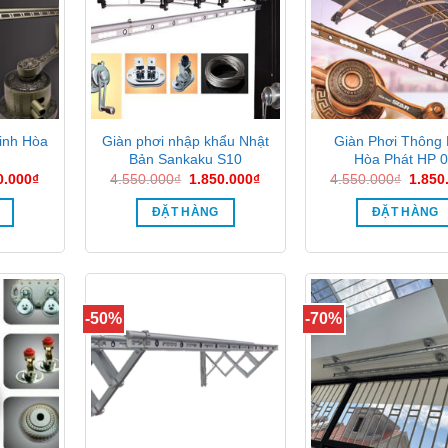
inh Hòa
Giàn phơi nhập khẩu Nhật
Giàn Phơi Thông
Bản Sankaku S10
Hòa Phát HP 
Giá
Giá
Giá
Giá
0.000
₫
4.550.000
₫
1.850.000
₫
4.550.000
₫
1.850
hiện
gốc
hiện
gốc
tại
là:
tại
là:
ĐẶT HÀNG
ĐẶT HÀNG
0.000₫.
là:
4.550.000₫.
là:
4.550
1.850.000₫.
1.850.000₫.
-50%
-70%