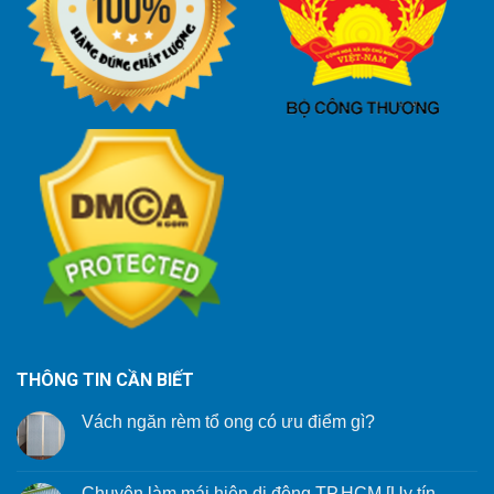
THÔNG TIN CẦN BIẾT
Vách ngăn rèm tổ ong có ưu điểm gì?
Chuyên làm mái hiên di động TP.HCM [Uy tín –