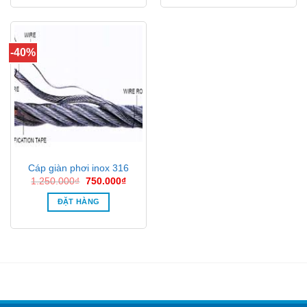
-40%
Cáp giàn phơi inox 316
Giá
Giá
1.250.000
₫
750.000
₫
gốc
hiện
là:
tại
ĐẶT HÀNG
1.250.000₫.
là:
750.000₫.