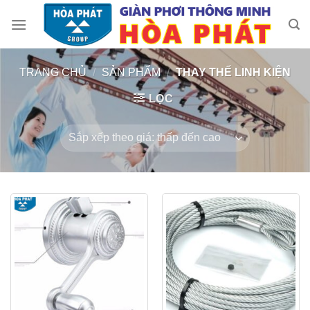
Skip
to
content
TRANG CHỦ
/
SẢN PHẨM
/
THAY THẾ LINH KIỆN
LỌC