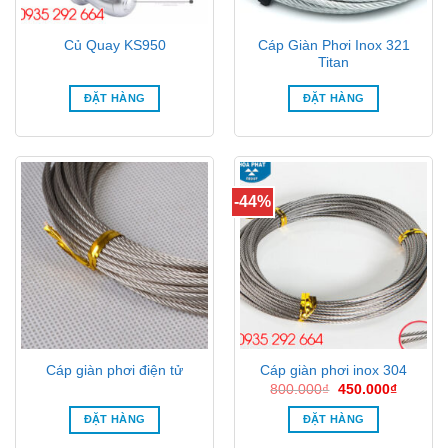
Cáp Giàn Phơi Inox 321
Củ Quay KS950
Titan
ĐẶT HÀNG
ĐẶT HÀNG
-44%
Cáp giàn phơi điện tử
Cáp giàn phơi inox 304
Giá
Giá
800.000
₫
450.000
₫
gốc
hiện
là:
tại
ĐẶT HÀNG
ĐẶT HÀNG
800.000₫.
là:
450.000