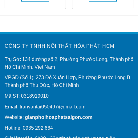
500.000₫.
11.499.900₫.
15.5
CÔNG TY TNHH NỘI THẤT HÒA PHÁT HCM
Trụ Sở: 134 đường số 2, Phường Phước Long, Thành phố
Hồ Chí Minh, Việt Nam
VPGD (Số 1): 273 Đỗ Xuân Hợp, Phường Phước Long B,
Thành phố Thủ Đức, Hồ Chí Minh
Mã ST: 0318919010
Email:
tranvantai050497@gmail.com
Website:
gianphoihoaphatsaigon.com
Hotline: 0935 292 664