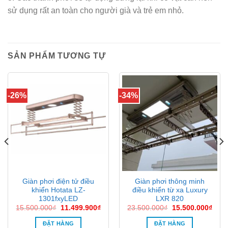
sử dụng rất an toàn cho người già và trẻ em nhỏ.
SẢN PHẨM TƯƠNG TỰ
-26%
-34%
Giàn phơi điện tử điều
Giàn phơi thông minh
khiển Hotata LZ-
điều khiển từ xa Luxury
1301fxyLED
LXR 820
Giá
Giá
Giá
Giá
15.500.000
₫
11.499.900
₫
23.500.000
₫
15.500.000
₫
n
gốc
hiện
gốc
hiện
là:
tại
là:
tại
ĐẶT HÀNG
ĐẶT HÀNG
15.500.000₫.
là:
23.500.000₫.
là: