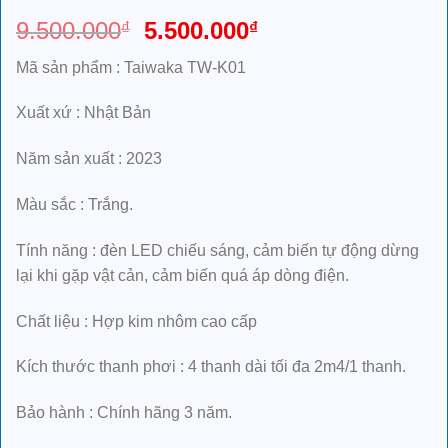
Giá
Giá
9.500.000
5.500.000
₫
₫
gốc
hiện
Mã sản phẩm : Taiwaka TW-K01
là:
tại
9.500.000₫.
là:
Xuất xứ : Nhật Bản
5.500.000₫.
Năm sản xuất : 2023
Màu sắc : Trắng.
Tính năng : đèn LED chiếu sáng, cảm biến tự động dừng
lại khi gặp vật cản, cảm biến quá áp dòng điện.
Chất liệu : Hợp kim nhôm cao cấp
Kích thước thanh phơi : 4 thanh dài tối đa 2m4/1 thanh.
Bảo hành : Chính hãng 3 năm.