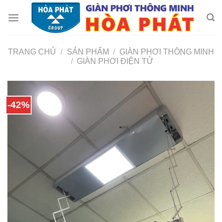
Skip
to
content
TRANG CHỦ
/
SẢN PHẨM
/
GIÀN PHƠI THÔNG MINH
/
GIÀN PHƠI ĐIỆN TỬ
-42%