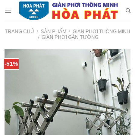
Skip
to
content
TRANG CHỦ
/
SẢN PHẨM
/
GIÀN PHƠI THÔNG MINH
/
GIÀN PHƠI GẮN TƯỜNG
-51%