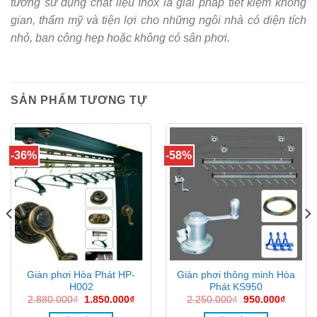
tường sử dụng chất liệu Inox là giải pháp tiết kiệm không
gian, thẩm mỹ và tiện lợi cho những ngôi nhà có diện tích
nhỏ, ban công hẹp hoặc không có sân phơi.
SẢN PHẨM TƯƠNG TỰ
-36%
-58%
Giàn phơi Hòa Phát HP-
Giàn phơi thông minh Hòa
H002
Phát KS950
Giá
Giá
Giá
Giá
2.880.000
₫
1.850.000
₫
2.250.000
₫
950.000
₫
gốc
hiện
gốc
hiện