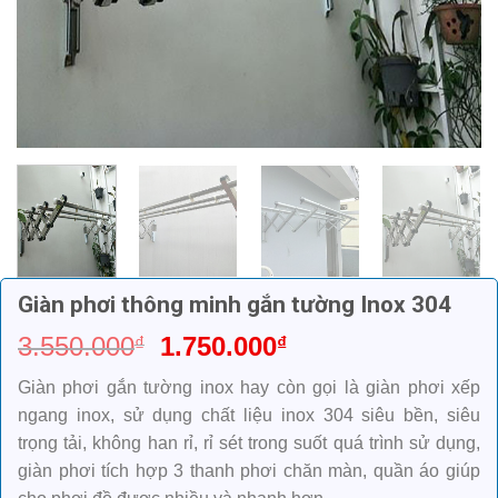
Giàn phơi thông minh gắn tường Inox 304
Giá
Giá
3.550.000
1.750.000
₫
₫
gốc
hiện
Giàn phơi gắn tường inox hay còn gọi là giàn phơi xếp
là:
tại
ngang inox, sử dụng chất liệu inox 304 siêu bền, siêu
3.550.000₫.
là:
trọng tải, không han rỉ, rỉ sét trong suốt quá trình sử dụng,
1.750.000₫.
giàn phơi tích hợp 3 thanh phơi chăn màn, quần áo giúp