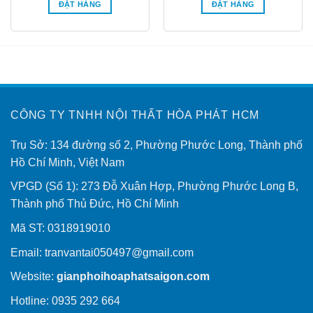
là:
tại
là:
tại
ĐẶT HÀNG
ĐẶT HÀNG
2.880.000₫.
là:
2.250.000₫.
là:
0.000₫.
1.850.000₫.
950.00
CÔNG TY TNHH NỘI THẤT HÒA PHÁT HCM
Trụ Sở: 134 đường số 2, Phường Phước Long, Thành phố
Hồ Chí Minh, Việt Nam
VPGD (Số 1): 273 Đỗ Xuân Hợp, Phường Phước Long B,
Thành phố Thủ Đức, Hồ Chí Minh
Mã ST: 0318919010
Email:
tranvantai050497@gmail.com
Website:
gianphoihoaphatsaigon.com
Hotline: 0935 292 664