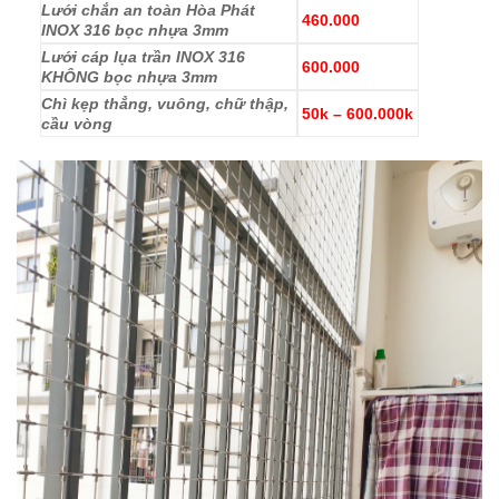
Lưới chắn an toàn Hòa Phát
460.000
INOX 316 bọc nhựa 3mm
Lưới cáp lụa trần INOX 316
600.000
KHÔNG bọc nhựa 3mm
Chì kẹp thẳng, vuông, chữ thập,
50k – 600.000k
cầu vòng