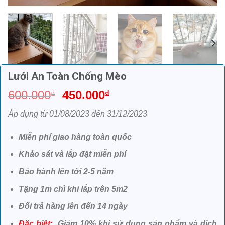
Lưới An Toàn Chống Mèo
Giá
Giá
600.000
450.000
₫
₫
gốc
hiện
Áp dụng từ 01/08/2023 đến 31/12/2023
là:
tại
600.000₫.
là:
Miễn phí giao hàng toàn quốc
450.000₫.
Khảo sát và lắp đặt miễn phí
Bảo hành lên tới 2-5 năm
Tặng 1m chì khi lắp trên 5m2
Đổi trả hàng lên đến 14 ngày
Đặc biệt:
Giảm 10% khi sử dụng sản phẩm và dịch