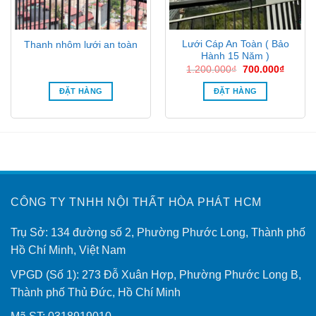
Lưới Cáp An Toàn ( Bảo
Thanh nhôm lưới an toàn
Hành 15 Năm )
Giá
Giá
1.200.000
₫
700.000
₫
gốc
hiện
là:
tại
ĐẶT HÀNG
ĐẶT HÀNG
1.200.000₫.
là:
700.00
CÔNG TY TNHH NỘI THẤT HÒA PHÁT HCM
Trụ Sở: 134 đường số 2, Phường Phước Long, Thành phố
Hồ Chí Minh, Việt Nam
VPGD (Số 1): 273 Đỗ Xuân Hợp, Phường Phước Long B,
Thành phố Thủ Đức, Hồ Chí Minh