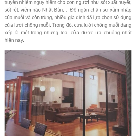
truyền nhiễm nguy hiểm cho con người như sốt xuất huyết,
sốt rét, viêm não Nhật Bản,… Để ngăn chặn sự xâm nhập
của muỗi và côn trùng, nhiều gia đình đã lựa chọn sử dụng
cửa lưới chống muỗi. Trong đó, cửa lưới chống muỗi dạng
xếp là một trong những loại cửa được ưa chuộng nhất
hiện nay.