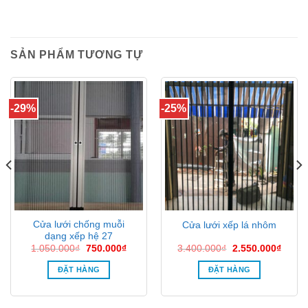
SẢN PHẨM TƯƠNG TỰ
-29%
-25%
Cửa lưới chống muỗi
Cửa lưới xếp lá nhôm
dạng xếp hệ 27
Giá
Giá
Giá
Giá
1.050.000
₫
750.000
₫
3.400.000
₫
2.550.000
₫
gốc
hiện
gốc
hiện
là:
tại
là:
tại
ĐẶT HÀNG
ĐẶT HÀNG
1.050.000₫.
là:
3.400.000₫.
là:
0.000₫.
750.000₫.
2.550