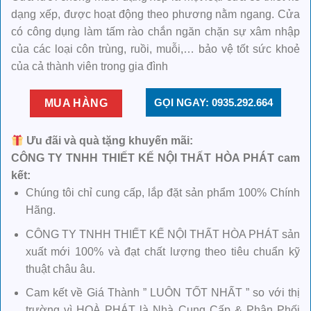
dạng xếp, được hoạt động theo phương nằm ngang. Cửa
có công dụng làm tấm rào chắn ngăn chặn sự xâm nhập
của các loại côn trùng, ruồi, muỗi,… bảo vệ tốt sức khoẻ
của cả thành viên trong gia đình
GỌI NGAY: 0935.292.664
MUA HÀNG
Ưu đãi và quà tặng khuyến mãi:
CÔNG TY TNHH THIẾT KẾ NỘI THẤT HÒA PHÁT cam
kết:
Chúng tôi chỉ cung cấp, lắp đặt sản phẩm 100% Chính
Hãng.
CÔNG TY TNHH THIẾT KẾ NỘI THẤT HÒA PHÁT sản
xuất mới 100% và đạt chất lượng theo tiêu chuẩn kỹ
thuật châu âu.
Cam kết về Giá Thành ” LUÔN TỐT NHẤT ” so với thị
trường vì HOÀ PHÁT là Nhà Cung Cấp & Phân Phối