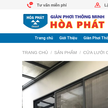
Skip
Tư vấn miễn phí
L
to
content
Trang chủ
Giới Thiệu
Giàn Phơi Th
TRANG CHỦ
/
SẢN PHẨM
/
CỬA LƯỚI 