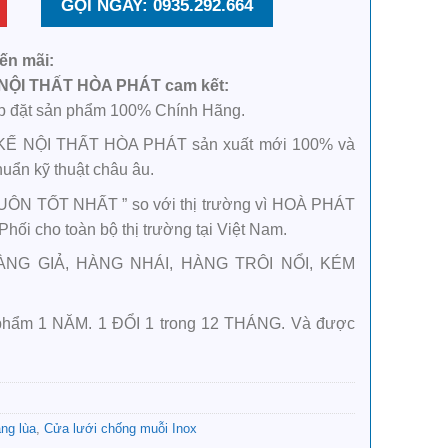
GỌI NGAY: 0935.292.664
ến mãi:
NỘI THẤT HÒA PHÁT cam kết:
lắp đặt sản phẩm 100% Chính Hãng.
Ế NỘI THẤT HÒA PHÁT sản xuất mới 100% và
huẩn kỹ thuật châu âu.
LUÔN TỐT NHẤT ” so với thị trường vì HOÀ PHÁT
ối cho toàn bộ thị trường tại Việt Nam.
ÀNG GIẢ, HÀNG NHÁI, HÀNG TRÔI NỔI, KÉM
 phẩm 1 NĂM. 1 ĐỔI 1 trong 12 THÁNG. Và được
ng lùa
,
Cửa lưới chống muỗi Inox