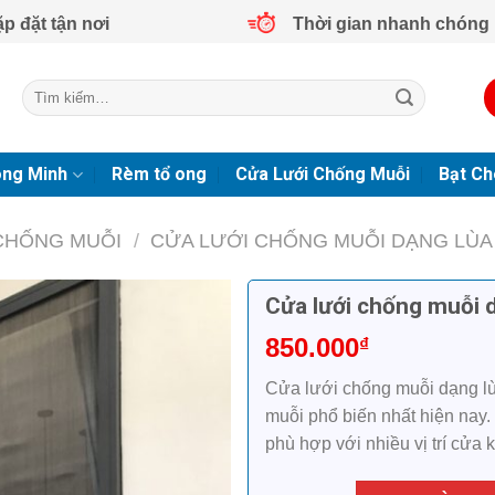
ặp đặt tận nơi
Thời gian nhanh chóng
Tìm
kiếm:
ông Minh
Rèm tổ ong
Cửa Lưới Chống Muỗi
Bạt Ch
CHỐNG MUỖI
/
CỬA LƯỚI CHỐNG MUỖI DẠNG LÙA
Cửa lưới chống muỗi d
850.000
₫
Cửa lưới chống muỗi dạng lù
muỗi phổ biến nhất hiện nay.
phù hợp với nhiều vị trí cửa 